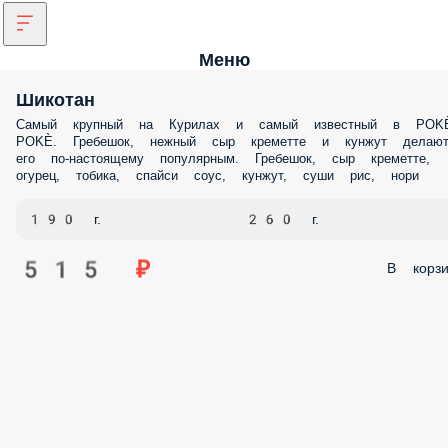
Меню
Шикотан
Самый крупный на Курилах и самый известный в POK
POKÈ. Гребешок, нежный сыр креметте и кунжут делаю
его по-настоящему популярным. Гребешок, сыр креметте,
огурец, тобика, спайси соус, кунжут, суши рис, нори
190 г.
260 г.
515 ₽
В корзи