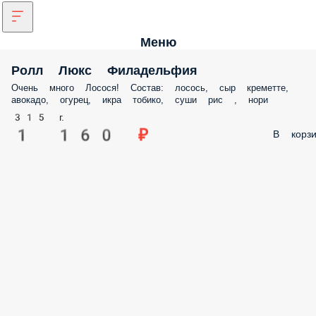
Меню
Ролл Люкс Филадельфия
Очень много Лосося! Состав: лосось, сыр креметте,
авокадо, огурец, икра тобико, суши рис , нори
315 г.
1 160 ₽
В корзи