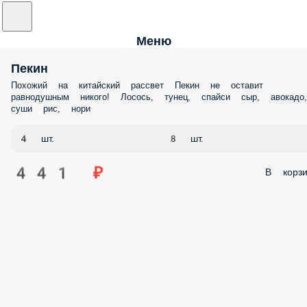
Меню
Пекин
Похожий на китайский рассвет Пекин не оставит
равнодушным никого! Лосось, тунец, спайси сыр, авокадо,
суши рис, нори
4 шт.
8 шт.
441 ₽
В корзи