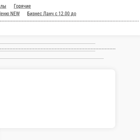
аны
Запеченные роллы
Горячие
Здоровое Меню NEW
Сезонное Меню
Спринг