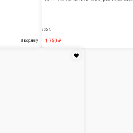
з риса лосось 8 шт, ролл барбадос 6 шт.
В корзину