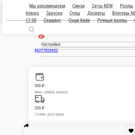
Мы рекомендуем
Смузи
Сеты NEW
блюда
Закуски
Супы
Десерты
Бурге
Тольятти
NEW
Бизнес Ланч с 12.00 д
ru
роллы
Салаты
Напитки
Авокадо Грил
Настройки
89277829652
500 ₽
мин. сумма заказа
200 ₽
стоим. доставки