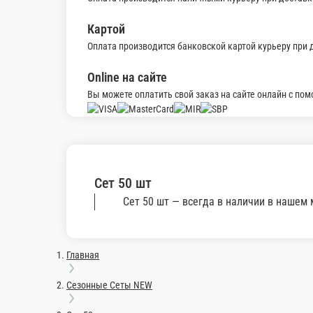
Сет 30 шт 2
Состав: ролл люкс фили креветка 6 шт, ро
905 г.
1 750 ₽