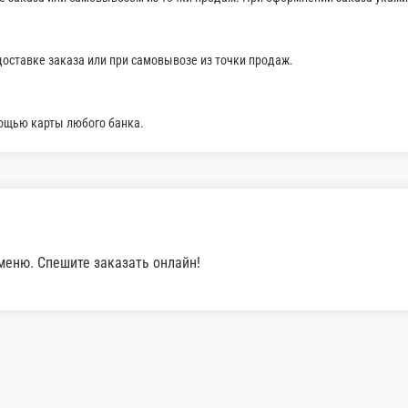
лл без риса лосось 8 шт, ролл бангкок 8 шт, ролл це