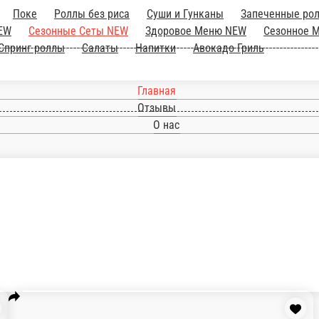
Роллы
Поке
Роллы без риса
Суши и Гунк
ры NEW
Сезонные Сеты NEW
о 17.00
Сушидог
Суши Кейк
Ручные роллы
ь
Главная
Отзывы
О нас