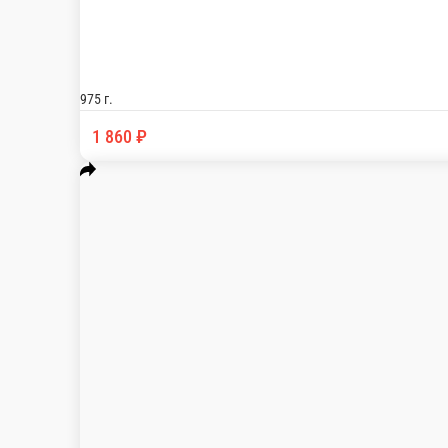
Сет 20 шт 2
Состав: люкс фили креветка 6 шт, ролл бе
630 г.
1 490 ₽