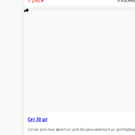
Состав: люкс фили 6 шт, ролл без риса кр
630 г.
1 290 ₽