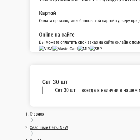
Сет 30 шт 2
Состав: ролл люкс фили креветка 6 шт, ро
905 г.
1 750 ₽