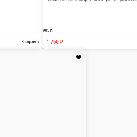
з риса лосось 8 шт, ролл барбадос 6 шт.
В корзину