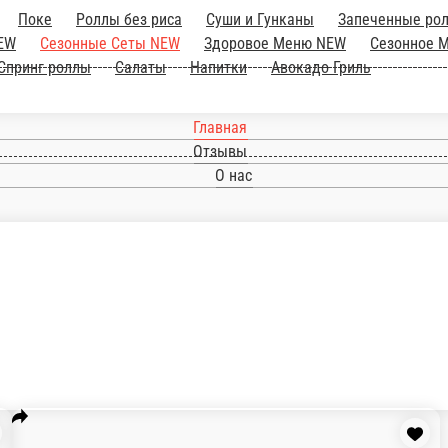
Роллы
Поке
Роллы без риса
Суши и Гунк
ры NEW
Сезонные Сеты NEW
о 17.00
Сушидог
Суши Кейк
Ручные роллы
ь
Главная
Отзывы
О нас