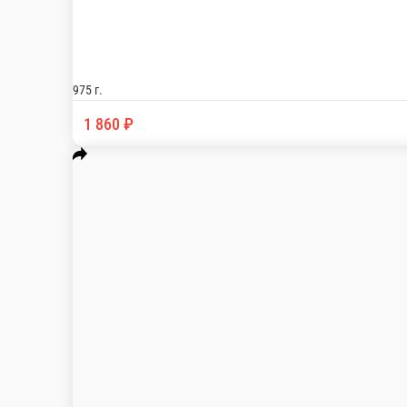
Сет 20 шт 2
Состав: люкс фили креветка 6 шт, ролл бе
630 г.
1 490 ₽