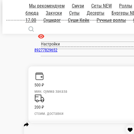
Мы рекомендуем
Смузи
Сеты NEW
блюда
Закуски
Супы
Десерты
Бурге
Тольятти
NEW
Бизнес Ланч с 12.00 д
роллы
Салаты
Напитки
Авокадо Грил
ru
Настройки
89277829652
500 ₽
мин. сумма заказа
200 ₽
стоим. доставки