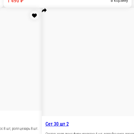
еветка 8 шт, ролл цезарь 6 шт.
В корзину