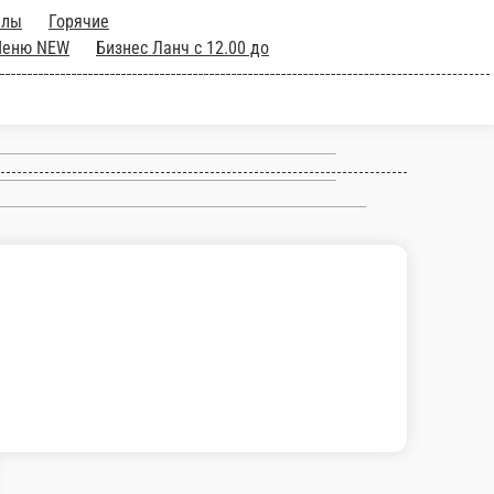
аны
Запеченные роллы
Горячие
Здоровое Меню NEW
Сезонное Меню
Спринг