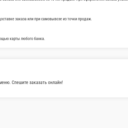
лл без риса лосось 8 шт, ролл бангкок 8 шт, ролл це