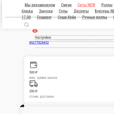
Мы рекомендуем
Смузи
Сеты NEW
блюда
Закуски
Супы
Десерты
Бурге
Тольятти
NEW
Бизнес Ланч с 12.00 д
роллы
Салаты
Напитки
Авокадо Грил
ru
Настройки
89277829652
500 ₽
мин. сумма заказа
200 ₽
стоим. доставки