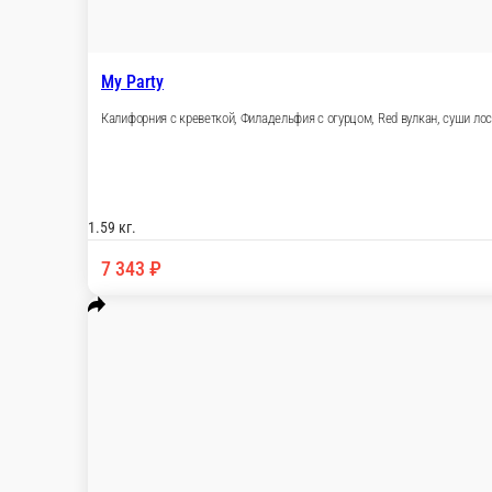
My Party
Калифорния с креветкой, Филадельфия с огурц
спайси (4 шт.)