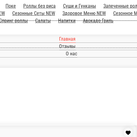
Роллы
Поке
Роллы без риса
Суши и Гунк
ры NEW
Сезонные Сеты NEW
о 17.00
Сушидог
Суши Кейк
Ручные роллы
ь
Главная
Отзывы
О нас