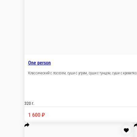
Classic
Классический с угрем (2 порции), классический
классический с лососем (2 порции)
1.4 кг.