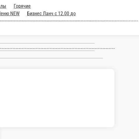
аны
Запеченные роллы
Горячие
Здоровое Меню NEW
Сезонное Меню
Спринг