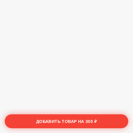
ДОБАВИТЬ ТОВАР НА
300 ₽