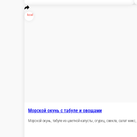
200 ₽
стоим. доставки
Мы рекомендуем
Смузи
Сеты NEW
Роллы
Поке
Роллы без риса
Су
NEW
Сезонное Меню NEW
Бизнес Ланч с 12.00 до 17.00
Сушидо