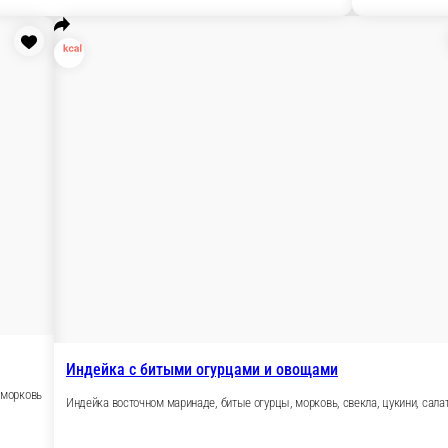
ши и Гунканы
Запеченные роллы
Горячие блюда
Закуски
Супы
Дес
г
Суши Кейк
Ручные роллы
Спринг роллы
Салаты
Напитки
Авокад