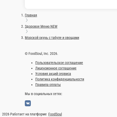
Морской окунь с табуле и овощами
Морской окунь, табуле из цветной капусты, огурец, свекла, сал
320 г.
460 ₽
В корзину