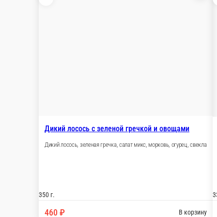
Настройки
89277829652
Главная
Отзывы
О нас
500 ₽
мин. сумма заказа