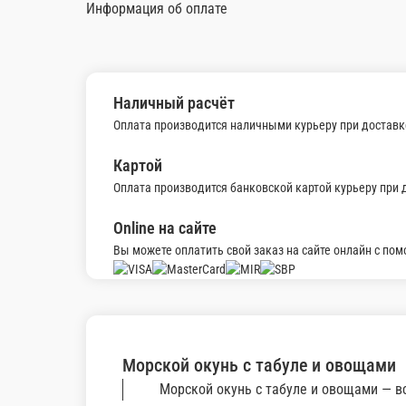
Морской окунь с киноа и запеченными овощами
Морской окунь, киноа, болгарский перец, стручковая фасоль, 
300 г.
460 ₽
В корзину