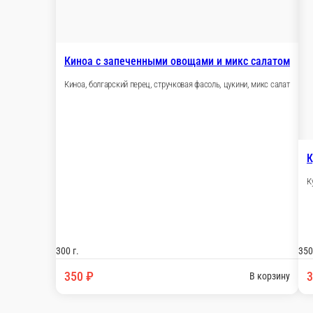
Дикий лосось с битыми огурцами и микс салатом
Дикий лосось, битые огурцы, салат микс, краснокочанная капу
330 г.
460 ₽
В корзину