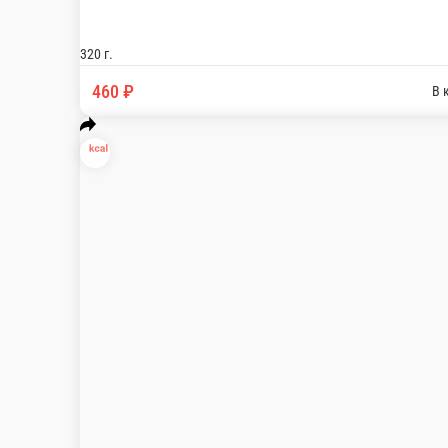
Дикий лосось с зеленой гречкой и овощами
Дикий лосось, зеленая гречка, салат микс, морковь, огурец, све
350 г.
460 ₽
В корзину