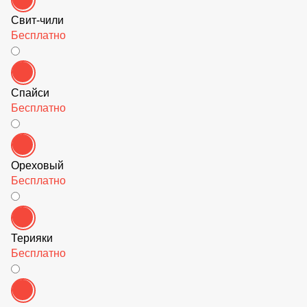
Свит-чили
Бесплатно
Спайси
Бесплатно
Ореховый
Бесплатно
Терияки
Бесплатно